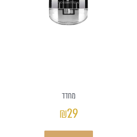
מחדד
₪29