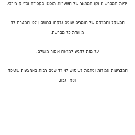
ידיות
המברשות
וקו
המתאר
של
השערות
,
תוכננו
בקפידה
ובדיוק
מירבי
.
המשקל
והמרקם
של
חומרים
שונים
נלקחו
בחשבון
לפי
המטרה
לה
מיועדת
כל
מברשת
,
על
מנת
להגיע
למראה
איפור
מושלם
.
המברשות
עמידות
וניתנות
לשימוש
לאורך
שנים
רבות
באמצעות
שטיפה
וניקוי
נכון
.