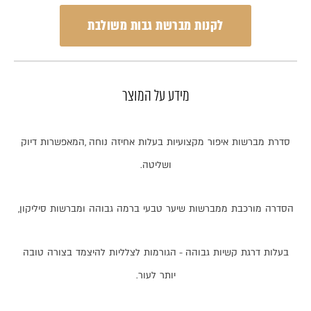
לקנות מברשת גבות משולבת
מידע על המוצר
סדרת
מברשות
איפור
מקצועיות
בעלות
אחיזה
נוחה
,
המאפשרות
דיוק
ושליטה
.
הסדרה
מורכבת
ממברשות
שיער
טבעי
ברמה
גבוהה
ומברשות
סיליקון
,
בעלות
דרגת
קשיות
גבוהה
-
הגורמות
לצלליות
להיצמד
בצורה
טובה
יותר
לעור
.