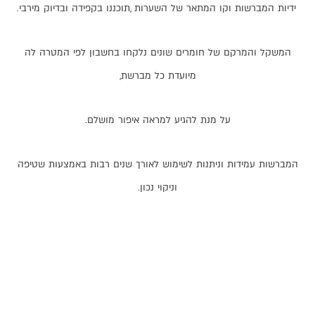
ידיות
המברשות
וקו
המתאר
של
השערות
,
תוכננו
בקפידה
ובדיוק
מירבי
.
המשקל
והמרקם
של
חומרים
שונים
נלקחו
בחשבון
לפי
המטרה
לה
מיועדת
כל
מברשת
,
על
מנת
להגיע
למראה
איפור
מושלם
.
המברשות
עמידות
וניתנות
לשימוש
לאורך
שנים
רבות
באמצעות
שטיפה
וניקוי
נכון
.