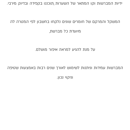
ידיות
המברשות
וקו
המתאר
של
השערות
,
תוכננו
בקפידה
ובדיוק
מירבי
.
המשקל
והמרקם
של
חומרים
שונים
נלקחו
בחשבון
לפי
המטרה
לה
מיועדת
כל
מברשת
,
על
מנת
להגיע
למראה
איפור
מושלם
.
המברשות
עמידות
וניתנות
לשימוש
לאורך
שנים
רבות
באמצעות
שטיפה
וניקוי
נכון
.