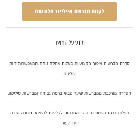
לקנות מברשת אייליינר מלוכסנת
מידע על המוצר
סדרת
מברשות
איפור
מקצועיות
בעלות
אחיזה
נוחה
,
המאפשרות
דיוק
ושליטה
.
הסדרה
מורכבת
ממברשות
שיער
טבעי
ברמה
גבוהה
ומברשות
סיליקון
,
בעלות
דרגת
קשיות
גבוהה
-
הגורמות
לצלליות
להיצמד
בצורה
טובה
יותר
לעור
.