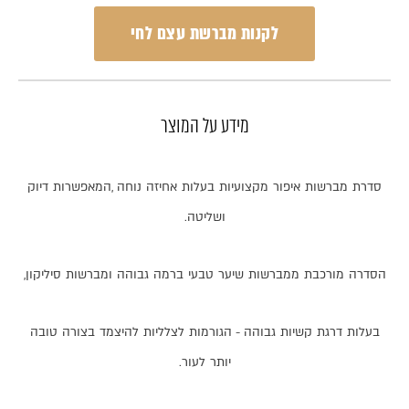
לקנות מברשת עצם לחי
מידע על המוצר
סדרת
מברשות
איפור
מקצועיות
בעלות
אחיזה
נוחה
,
המאפשרות
דיוק
ושליטה
.
הסדרה
מורכבת
ממברשות
שיער
טבעי
ברמה
גבוהה
ומברשות
סיליקון
,
בעלות
דרגת
קשיות
גבוהה
-
הגורמות
לצלליות
להיצמד
בצורה
טובה
יותר
לעור
.