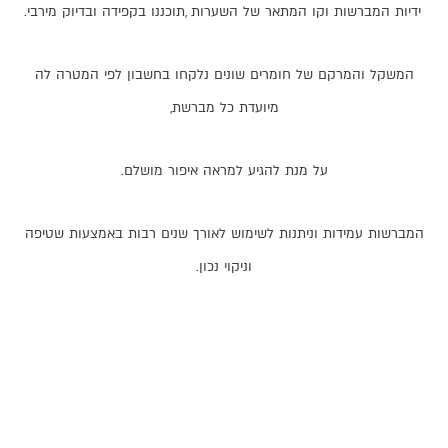
ידיות
המברשות
וקו
המתאר
של
השערות
,
תוכננו
בקפידה
ובדיוק
מירבי
.
המשקל
והמרקם
של
חומרים
שונים
נלקחו
בחשבון
לפי
המטרה
לה
מיועדת
כל
מברשת
,
על
מנת
להגיע
למראה
איפור
מושלם
.
המברשות
עמידות
וניתנות
לשימוש
לאורך
שנים
רבות
באמצעות
שטיפה
וניקוי
נכון
.