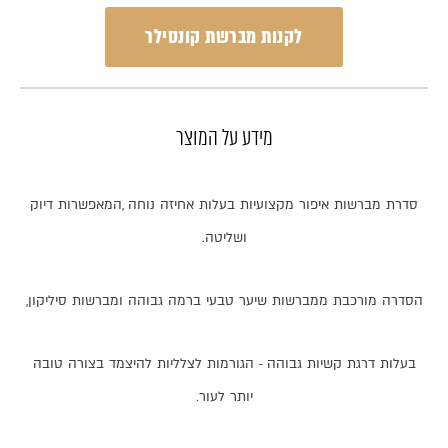
לקנות מברשת קונסילר
מידע על המוצר
סדרת
מברשות
איפור
מקצועיות
בעלות
אחיזה
נוחה
,
המאפשרות
דיוק
ושליטה
.
הסדרה
מורכבת
ממברשות
שיער
טבעי
ברמה
גבוהה
ומברשות
סיליקון
,
בעלות
דרגת
קשיות
גבוהה
-
הגורמות
לצלליות
להיצמד
בצורה
טובה
יותר
לעור
.