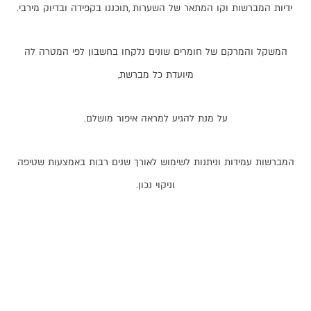
ידיות
המברשות
וקו
המתאר
של
השערות
,
תוכננו
בקפידה
ובדיוק
מירבי
.
המשקל
והמרקם
של
חומרים
שונים
נלקחו
בחשבון
לפי
המטרה
לה
מיועדת
כל
מברשת
,
על
מנת
להגיע
למראה
איפור
מושלם
.
המברשות
עמידות
וניתנות
לשימוש
לאורך
שנים
רבות
באמצעות
שטיפה
וניקוי
נכון
.