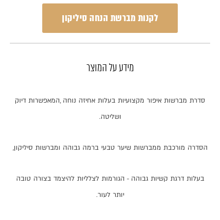
לקנות מברשת הנחה סיליקון
מידע על המוצר
סדרת
מברשות
איפור
מקצועיות
בעלות
אחיזה
נוחה
,
המאפשרות
דיוק
ושליטה
.
הסדרה
מורכבת
ממברשות
שיער
טבעי
ברמה
גבוהה
ומברשות
סיליקון
,
בעלות
דרגת
קשיות
גבוהה
-
הגורמות
לצלליות
להיצמד
בצורה
טובה
יותר
לעור
.