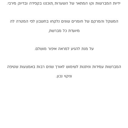
ידיות
המברשות
וקו
המתאר
של
השערות
,
תוכננו
בקפידה
ובדיוק
מירבי
.
המשקל
והמרקם
של
חומרים
שונים
נלקחו
בחשבון
לפי
המטרה
לה
מיועדת
כל
מברשת
,
על
מנת
להגיע
למראה
איפור
מושלם
.
המברשות
עמידות
וניתנות
לשימוש
לאורך
שנים
רבות
באמצעות
שטיפה
וניקוי
נכון
.