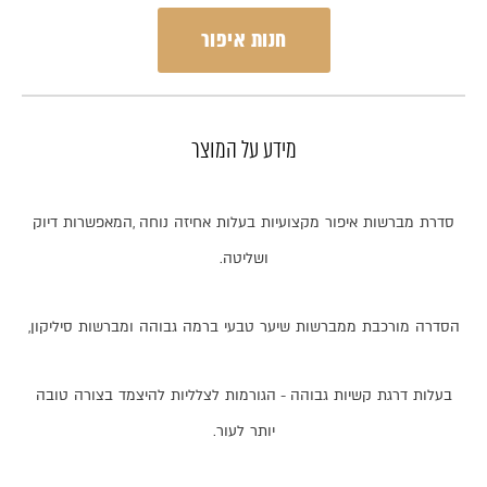
חנות איפור
מידע על המוצר
סדרת
מברשות
איפור
מקצועיות
בעלות
אחיזה
נוחה
,
המאפשרות
דיוק
ושליטה
.
הסדרה
מורכבת
ממברשות
שיער
טבעי
ברמה
גבוהה
ומברשות
סיליקון
,
בעלות
דרגת
קשיות
גבוהה
-
הגורמות
לצלליות
להיצמד
בצורה
טובה
יותר
לעור
.