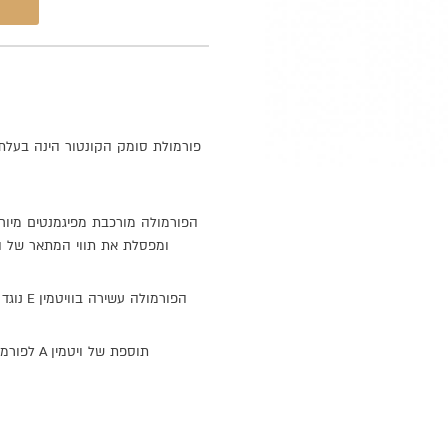
פורמולת
סומק
הקונטור
הינה
בעלת
הפורמולה
מורכבת
מפיגמנטים
מיוח
ומפסלת
את
תווי
המתאר
של
ה
הפורמולה
עשירה
בוויטמין
E
נוגד
תוספת
של
ויטמין
A
לפורמו