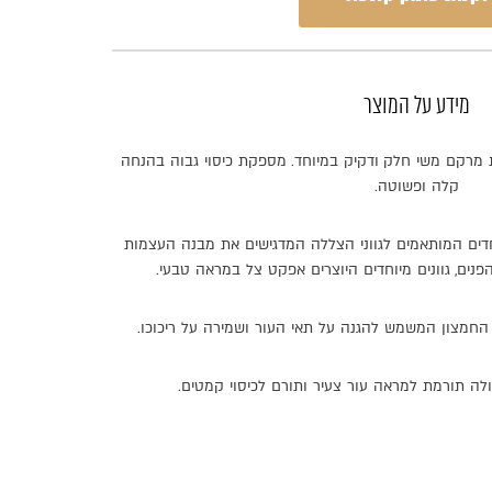
מידע על המוצר
מרקם
משי
חלק
ודקיק
במיוחד
.
מספקת
כיסוי
גבוה
בהנחה
קלה
ופשוטה
.
דים
המותאמים
לגווני
הצללה
המדגישים
את
מבנה
העצמות
פנים
,
גוונים
מיוחדים
היוצרים
אפקט
צל
במראה
טבעי
.
החמצון
המשמש
להגנה
על
תאי
העור
ושמירה
על
ריכוכו
.
לה
תורמת
למראה
עור
צעיר
ותורם
לכיסוי
קמטים
.