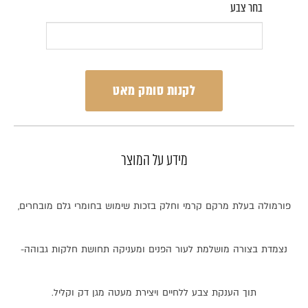
בחר צבע
לקנות סומק מאט
מידע על המוצר
פורמולה
בעלת
מרקם
קרמי
וחלק
בזכות
שימוש
בחומרי
גלם
מובחרים
,
נצמדת
בצורה
מושלמת
לעור
הפנים
ומעניקה
תחושת
חלקות
גבוהה
-
תוך
הענקת
צבע
ללחיים
ויצירת
מעטה
מגן
דק
וקליל
.