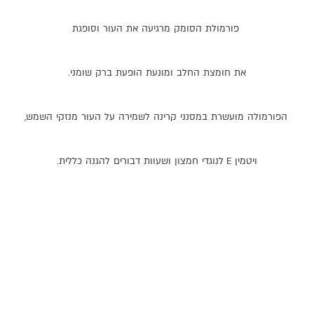
פורמולת
הסומק
מרגיעה
את
העור
וסופגת
את
חומצת
החלב
ומונעת
הופעת
ברק
שומני
.
הפורמולה
מועשרת
במסנני
קרינה
לשמירה
על
העור
מנזקי
השמש
,
ויטמין
E
לנוגדי
חמצון
ושעוות
דבורים
להגנה
כללית
.