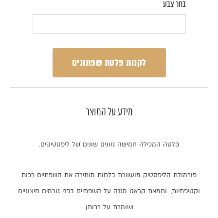
בחר צבע
לקנות פלטת שפתונים
מידע על המוצר
פלטה
המכילה
חמישה
גוונים
שונים
של
ליפסטיקים
.
פורמולת
הליפסטיק
מועשרת
בלחות
מותירה
את
השפתיים
רכות
וקטיפתיות
,
וחמאת
קראט
מגנה
על
השפתיים
בפני
גורמים
חיצוניים
ושומרת
על
רכותן
.