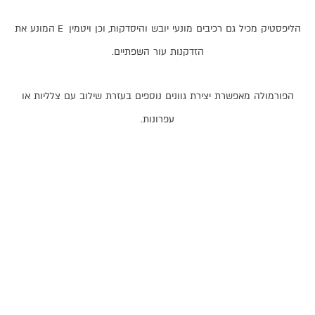
הליפסטיק
מכיל
גם
רכיבים
מונעי
יובש
והיסדקות
,
וכן
ויטמין
E
המונע
את
הזדקנות
עור
השפתיים
.
הפורמולה
מאפשרת
יצירת
גוונים
נוספים
בעזרת
שילוב
עם
צלליות
או
עפרונות
.