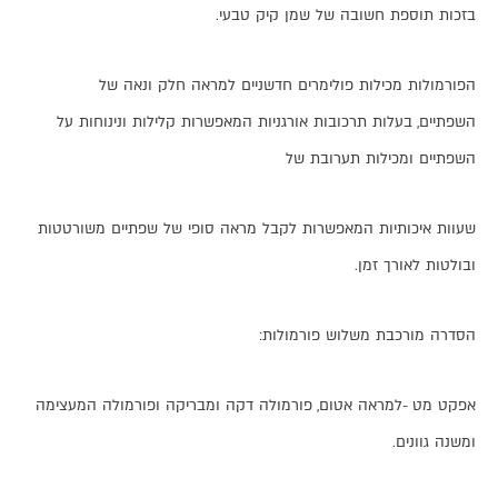
בזכות
תוספת
חשובה
של
שמן
קיק
טבעי
.
הפורמולות
מכילות
פולימרים
חדשניים
למראה
חלק
ונאה
של
השפתיים
,
בעלות
תרכובות
אורגניות
המאפשרות
קלילות
ונינוחות
על
השפתיים
ומכילות
תערובת
של
שעוות
איכותיות
המאפשרות
לקבל
מראה
סופי
של
שפתיים
משורטטות
ובולטות
לאורך
זמן
.
הסדרה
מורכבת
משלוש
פורמולות
:
אפקט
מט
-
למראה
אטום
,
פורמולה
דקה
ומבריקה
ופורמולה
המעצימה
ומשנה
גוונים
.