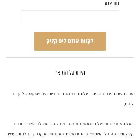
בחר צבע
לקנות אודם ליפ קליק
מידע על המוצר
סדרת
שפתונים
חדשנית
בעלת
פורמולות
ייחודיות
עם
אפקט
של
קרם
לחות
,
בעלת
אחוז
גבוה
של
פיגמנטים
המבטיחים
כיסוי
מושלם
לאחר
הנחה
קלה
ופשוטה
על
השפתיים
.
הפורמולות
מעניקות
מרקם
קרם
לחות
עשיר