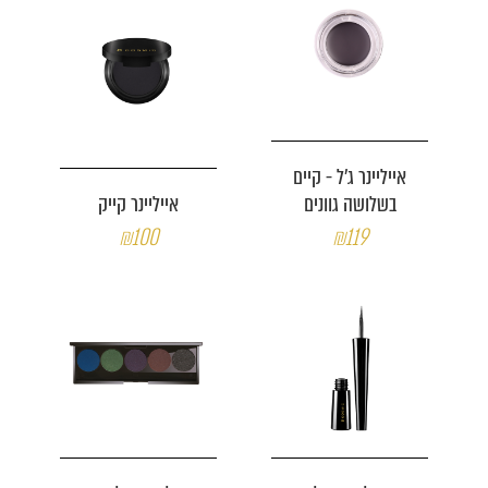
אייליינר ג'ל - קיים
בשלושה גוונים
אייליינר קייק
₪100
₪119