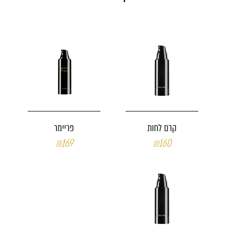
קרם לחות
פריימר
₪169
₪160