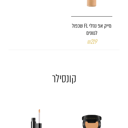
מייק אפ נוזלי FL שכפול
לגוונים
₪219
קונסילר