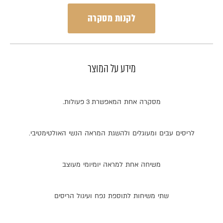
לקנות מסקרה
מידע על המוצר
מסקרה
אחת
המאפשרת
3
פעולות
.
לריסים
עבים
ומעוגלים
ולהשגת
המראה
הנשי
האולטימטיבי
.
משיחה
אחת
למראה
יומיומי
מעוצב
שתי
משיחות
לתוספת
נפח
ועיגול
הריסים