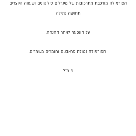
הפורמולה
מורכבת
מתרכובות
של
מינרלים
סיליקונים
ושעווה
היוצרים
תחושה
קלילה
על
העפעף
לאחר
ההנחה
.
הפורמולה
נטולת
פראבנים
וחומרים
משמרים
.
5 מ"ל