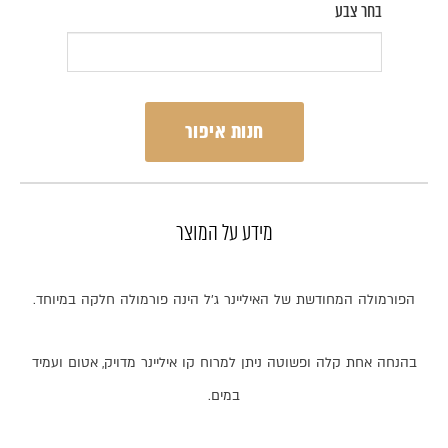
בחר צבע
חנות איפור
מידע על המוצר
הפורמולה
המחודשת
של
האיליינר
ג
’
ל
הינה
פורמולה
חלקה
במיוחד
.
בהנחה
אחת
קלה
ופשוטה
ניתן
למרוח
קו
איליינר
מדויק
,
אטום
ועמיד
במים
.