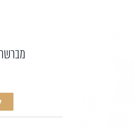
מברשת א
ל