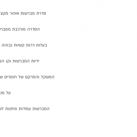
סדרת
מברשות
איפור
מקצו
הסדרה
מורכבת
ממברש
בעלות
דרגת
קשיות
גבוהה
-
ידיות
המברשות
וקו
המ
המשקל
והמרקם
של
חומרים
שו
על
מנ
המברשות
עמידות
וניתנות
לש