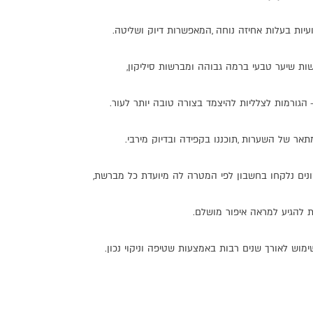
עיות
בעלות
אחיזה
נוחה
,
המאפשרות
דיוק
ושליטה
.
ות
שיער
טבעי
ברמה
גבוהה
ומברשות
סיליקון
,
הגורמות
לצלליות
להיצמד
בצורה
טובה
יותר
לעור
.
תאר
של
השערות
,
תוכננו
בקפידה
ובדיוק
מירבי
.
נים
נלקחו
בחשבון
לפי
המטרה
לה
מיועדת
כל
מברשת
,
ת
להגיע
למראה
איפור
מושלם
.
ימוש
לאורך
שנים
רבות
באמצעות
שטיפה
וניקוי
נכון
.