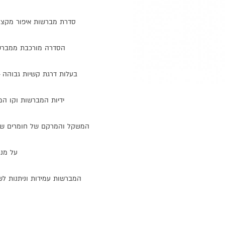
סדרת
מברשות
איפור
מקצו
הסדרה
מורכבת
ממברש
בעלות
דרגת
קשיות
גבוהה
-
ידיות
המברשות
וקו
המ
המשקל
והמרקם
של
חומרים
שו
על
מנ
המברשות
עמידות
וניתנות
לש