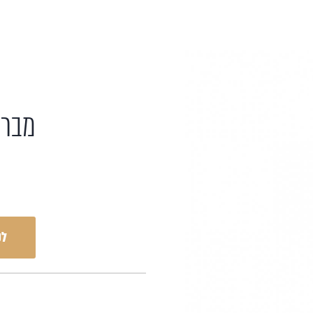
מברש
לק