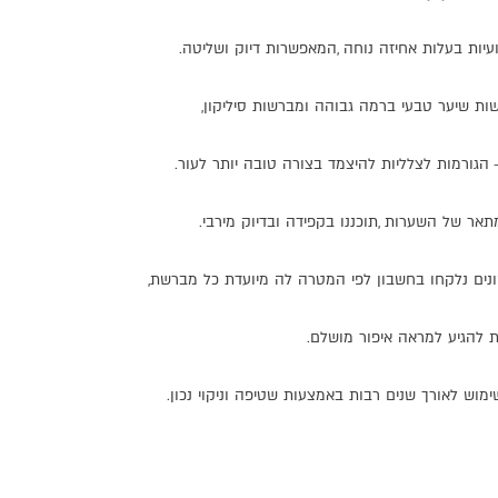
עיות
בעלות
אחיזה
נוחה
,
המאפשרות
דיוק
ושליטה
.
ות
שיער
טבעי
ברמה
גבוהה
ומברשות
סיליקון
,
הגורמות
לצלליות
להיצמד
בצורה
טובה
יותר
לעור
.
תאר
של
השערות
,
תוכננו
בקפידה
ובדיוק
מירבי
.
נים
נלקחו
בחשבון
לפי
המטרה
לה
מיועדת
כל
מברשת
,
ת
להגיע
למראה
איפור
מושלם
.
ימוש
לאורך
שנים
רבות
באמצעות
שטיפה
וניקוי
נכון
.