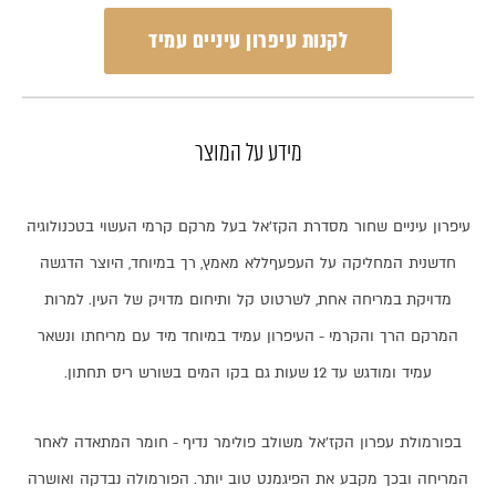
לקנות עיפרון עיניים עמיד
מידע על המוצר
עיפרון
עיניים
שחור
מסדרת
הקז
’
אל
בעל
מרקם
קרמי
העשוי
בטכנולוגיה
חדשנית
המחליקה
על
העפעף
ללא
מאמץ
,
רך
במיוחד
,
היוצר
הדגשה
מדויקת
במריחה
אחת
,
לשרטוט
קל
ותיחום
מדויק
של
העין
.
למרות
המרקם
הרך
והקרמי
-
העיפרון
עמיד
במיוחד
מיד
עם
מריחתו
ונשאר
עמיד
ומודגש
עד
12
שעות
גם
בקו
המים
בשורש
ריס
תחתון
.
בפורמולת
עפרון
הקז
’
אל
משולב
פולימר
נדיף
-
חומר
המתאדה
לאחר
המריחה
ובכך
מקבע
את
הפיגמנט
טוב
יותר
.
הפורמולה
נבדקה
ואושרה