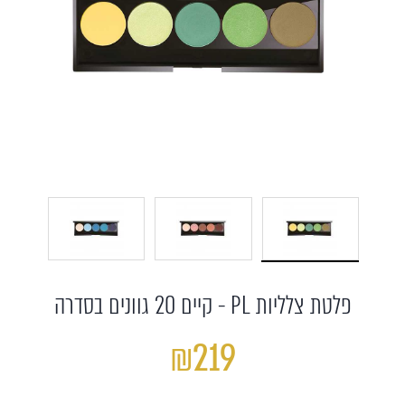
הבא
הקודם
פלטת צלליות PL - קיים 20 גוונים בסדרה
₪219